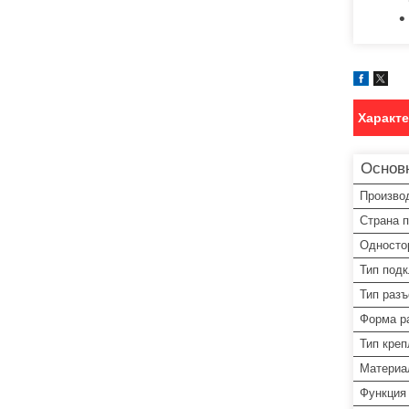
Характ
Основ
Произво
Страна 
Односто
Тип под
Тип раз
Форма р
Тип кре
Материа
Функция