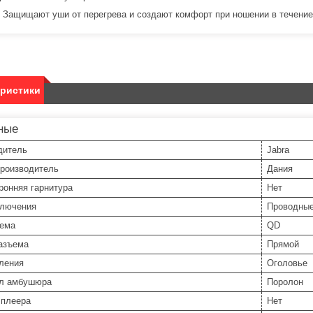
Защищают уши от перегрева и создают комфорт при ношении в течение 
еристики
ные
дитель
Jabra
производитель
Дания
ронняя гарнитура
Нет
ключения
Проводны
ъема
QD
азъема
Прямой
пления
Оголовье
л амбушюра
Поролон
 плеера
Нет