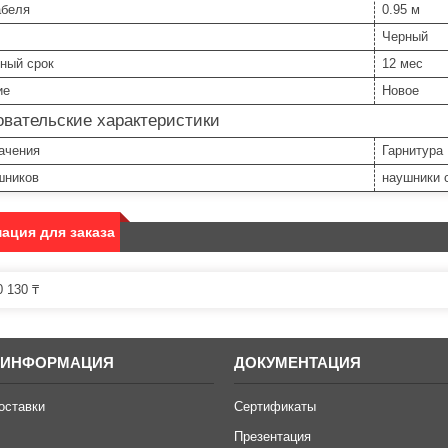
абеля
0.95 м
Черный
ный срок
12 мес
ие
Новое
вательские характеристики
ачения
Гарнитура
шников
наушники 
ация для заказа
 130 ₸
 ИНФОРМАЦИЯ
ДОКУМЕНТАЦИЯ
оставки
Сертификаты
Презентация