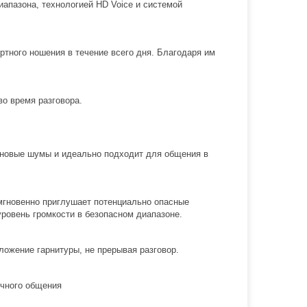
апазона, технологией HD Voice и системой
тного ношения в течение всего дня. Благодаря им
во время разговора.
овые шумы и идеально подходит для общения в
гновенно приглушает потенциально опасные
 уровень громкости в безопасном диапазоне.
ложение гарнитуры, не прерывая разговор.
ечного общения