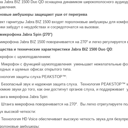
ра Jabra BIZ 1500 Duo QD оснащена динамиком широкополосного аудиоди
авления.
новые амбушюры защищают уши от перегрева
ект гарнитуры Jabra BIZ 1500 входят поролоновые амбушюры для комфор
ики забудут о неудобствах и сосредоточатся на вызовах.
микрофона Jabra Spin (270°)
микрофона Jabra BIZ 1500 поворачивается на 270
°
и легко регулируется 
ества и технические характеристики Jabra BIZ 1500 Duo QD
:
крофон с шумоподавлением:
Микрофон с функцией шумоподавления уменьшает нежелательные фон
юдных и шумных офисах открытого типа.
хнология защиты слуха PEAKSTOP™:
Безопасный звук и надежная защита слуха. Технология PEAKSTOP™ м
ромкие звуки до того, как они достигнут органов слуха, и поддерживает
анга микрофона Jabra Spin:
Штанга микрофона поворачивается на 270
°
. Вы легко отрегулируете по
ук высокой четкости:
Технология HD Voice обеспечивает высокую четкость звука для безупр
ролоновые амбушюры: