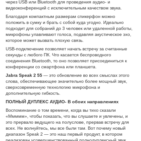
через USB или Bluetooth для проведения аудио- и
видеоконференций с исключительным качеством звука.
Благодаря компактным размерам спикерфон можно
положить в сумку и брать с собой куда угодно. Идеально
подходит для собраний до 3 человек или удаленной работы,
микрофоны улавливают голоса, подавляя акустическое эхо,
которое может вызвать плохую связь.
USB-подключение позволяет начать встречу за считанные
секунды с любого ПК. Что касается беспроводного
соединения Bluetooth, то оно позволяет присоединиться к
конференции со смартфона или планшета.
Jabra
Speak 2 55
— это обновление во всех смыслах этого
слова, обеспечивающее значительно более мощный звук,
сверхсовременную технологию микрофона и
дополнительную гибкость.
ПОЛНЫЙ ДУПЛЕКС АУДИО- В обоих направлениях
Воспоминание о том времени, когда вы тихо сказали
«Ммммм», чтобы показать, что вы слушаете и увлечены, и
это прервало ведущего на полуслове, прервав встречу для
всех. Не волнуйтесь, мы все были там. Вот почему новый
диапазон Speak 2 — это наш первый продукт, в котором
реализован усовершенствованный полнодуплексный звук.