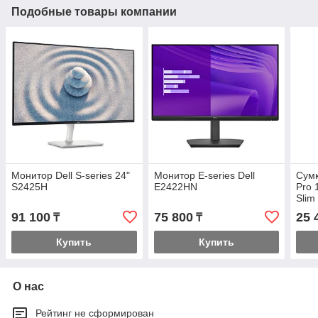
Подобные товары компании
Монитор Dell S-series 24"
Монитор E-series Dell
Сумк
S2425H
E2422HN
Pro 
Slim
91 100
75 800
25 
₸
₸
Купить
Купить
О нас
Рейтинг не сформирован