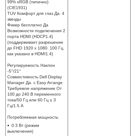
99% sRGB (типично)
(CIE1931)
TUV Комфорт для глаз Да. 4
звезды
Фикер бесплатно Да
Возможности подключения 2
порта HDMI (HDCP1.4)
(поддерживает разрешение
до FHD 1920 x 1080. 100 Гц.
как указано в HDMI1.4)
Регулируемость Наклон
-5°/21°
Совместимость Dell Display
Manager Да. с Easy Arrange
Требуемое напряжение От
100 до 240 В переменного
тока/50 Гц или 60 Гц ± 3
Гц/1.5 А
Потребляемая мощность:
0.3 Вт (режим
выключения)