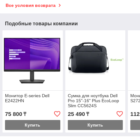
Все условия возврата
Подобные товары компании
Монитор E-series Dell
Сумка для ноутбука Dell
Мони
E2422HN
Pro 15"-16" Plus EcoLoop
S27
Slim CC5624S
75 800
25 490
112
₸
₸
Купить
Купить