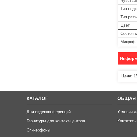
Чувстви
Тип под
Тип раз
Цвет
Состоян
Микроф
Информ
Цена:
15
КАТАЛОГ
ОБЩАЯ
Для видеоконференций
Условия д
Гарнитуры для контакт-центров
Контаткты
Спикерфоны