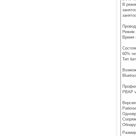
В режи
занято
занятос
Провод
Режим 
Время 
Состоя
60% че
Тип ба
Возмож
Blueto
Профил
PBAP v
Версия 
Рабочи
Одновр
Сопряж
Обнару
Размеры