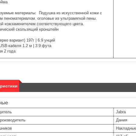
юйма
зуемые материалы: Подушка из искусственной кожи с
м пеноматериалом. оголовье из ультрамягкой пены.
ой кожзаменителем соответствующего цвета.
ический скользящий кронштейн
ерео вариант) 197г | 6.9 унций
USB-кабеля 1.2 м | 3.9 фута
я 2 года
еристики
ные
дитель
Jabra
производитель
Дания
шников
Накладны