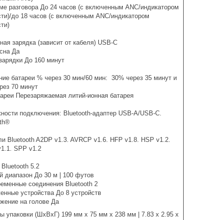
ме разговора До 24 часов (с включенным ANC/индикатором
сти)/до 18 часов (с включенным ANC/индикатором
ти)
ная зарядка (зависит от кабеля) USB-C
сна Да
зарядки До 160 минут
ние батареи % через 30 мин/60 мин: 30% через 35 минут и
рез 70 минут
тареи Перезаряжаемая литий-ионная батарея
ности подключения: Bluetooth-адаптер USB-A/USB-C.
oth®
и Bluetooth A2DP v1.3. AVRCP v1.6. HFP v1.8. HSP v1.2.
1.1. SPP v1.2
Bluetooth 5.2
й диапазон До 30 м | 100 футов
еменные соединения Bluetooth 2
енные устройства До 8 устройств
жение на голове Да
 упаковки (ШxВxГ) 199 мм х 75 мм х 238 мм | 7.83 х 2.95 х