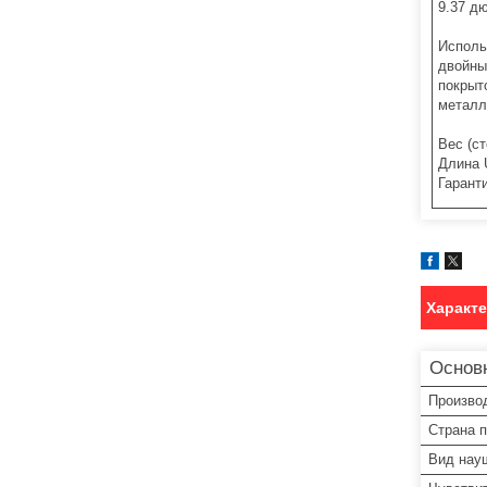
9.37 д
Исполь
двойны
покрыт
металл
Вес (ст
Длина 
Гаранти
Характ
Основ
Произво
Страна 
Вид нау