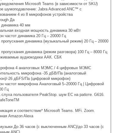
 уведомления Microsoft Teams (в зависимости от SKU)
ое шумоподавление: Jabra Advanced ANC™ с
зованием 4 из 8 микрофонов устройства
rough Да
 динамика 40 мм
альная входная мощность динамика 30 мВт
он частот динамика 20 Гц – 20000 Гц
 пропускания динамика (музыкальный режим) 20 Гц – 20000
 пропускания динамика (режим разговора) 100 Гц – 8000 Гц
живаемые аудиокодеки ААК. СБК
крофона 4 аналоговых МЭМС / 4 цифровых МЭМС
ительность микрофона -35 дБВ/Па (аналоговый
он)/-26 дБFS/Па (цифровой микрофон)
он частот микрофона Аналоговый 5–20000 Гц | Цифровой
00 Гц
 слуха пользователя PeakStop. шум ЕС на работе. G616.
SafeToneTM
икация и соответствие* Microsoft Teams. MFi. Zoom.
нная Amazon Alexa
музыки До 36 часов (с выключенным ANC)/до 33 часов (с
нным ANC)