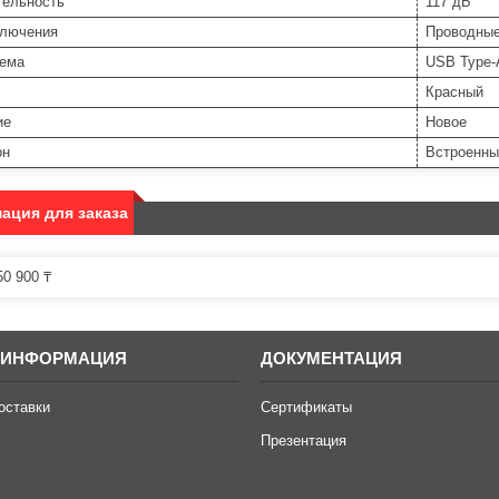
тельность
117 дБ
ключения
Проводны
ъема
USB Type-
Красный
ие
Новое
он
Встроенны
ация для заказа
0 900 ₸
 ИНФОРМАЦИЯ
ДОКУМЕНТАЦИЯ
оставки
Сертификаты
Презентация