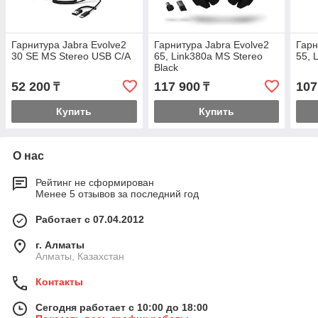
Гарнитура Jabra Evolve2
Гарнитура Jabra Evolve2
Гарн
30 SE MS Stereo USB C/A
65, Link380a MS Stereo
55, 
Black
52 200
117 900
107
₸
₸
Купить
Купить
О нас
Рейтинг не сформирован
Менее 5 отзывов за последний год
Работает с 07.04.2012
г. Алматы
Алматы, Казахстан
Контакты
Сегодня работает с 10:00 до 18:00