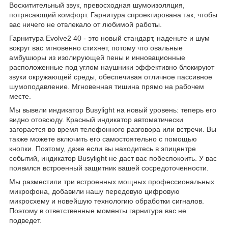
Восхитительный звук, превосходная шумоизоляция,
потрясающий комфорт. Гарнитура спроектирована так, чтобы
вас ничего не отвлекало от любимой работы.
Гарнитура Evolve2 40 - это новый стандарт, наденьте и шум
вокруг вас мгновенно стихнет, потому что овальные
амбушюры из изолирующей пены и инновационные
расположенные под углом наушники эффективно блокируют
звуки окружающей среды, обеспечивая отличное пассивное
шумоподавление. Мгновенная тишина прямо на рабочем
месте.
Мы вывели индикатор Busylight на новый уровень: теперь его
видно отовсюду. Красный индикатор автоматически
загорается во время телефонного разговора или встречи. Вы
также можете включить его самостоятельно с помощью
кнопки. Поэтому, даже если вы находитесь в эпицентре
событий, индикатор Busylight не даст вас побеспокоить. У вас
появился встроенный защитник вашей сосредоточенности.
Мы разместили три встроенных мощных профессиональных
микрофона, добавили нашу передовую цифровую
микросхему и новейшую технологию обработки сигналов.
Поэтому в ответственные моменты гарнитура вас не
подведет.